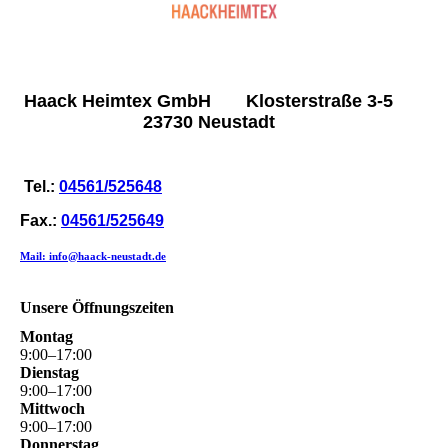
Haack Heimtex GmbH Klosterstraße 3-5
23730 Neustadt
Tel.:
04561/525648
Fax.:
04561/525649
Mail: info@haack-neustadt.de
Unsere Öffnungszeiten
Montag
9
:
00
–
17
:
00
Dienstag
9
:
00
–
17
:
00
Mittwoch
9
:
00
–
17
:
00
Donnerstag